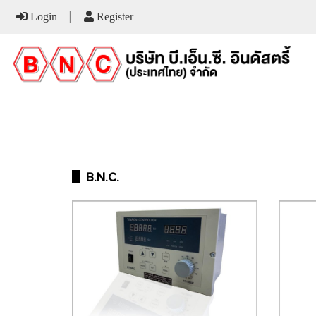
Login
Register
III
B.N.C.