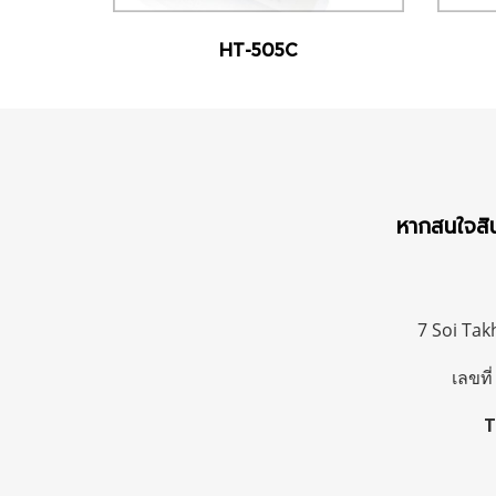
HT-505C
หากสนใจสินค
7 Soi Ta
เลขที
T