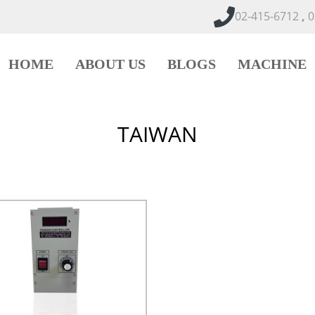
02-415-6712
,
0
HOME
ABOUT US
BLOGS
MACHINE
TAIWAN